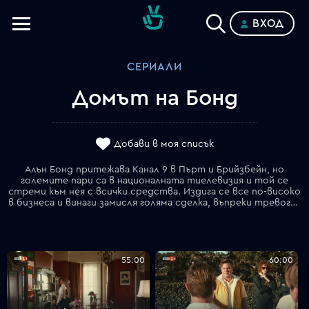
ВХОД
Телевизии
СЕРИАЛИ
Категории
Домът на Бонд
Планове
Добави в моя списък
Алън Бонд притежава Канал 9 в Пърт и Брийзбейн, но
големите пари са в националната тиелевизия и той се
стреми към нея с всички средства. Издига се все по-високо
в бизнеса и винаги замисля голяма сделка, въпреки тревогата на банките. Двамата с Даяна са постоянно заедно, а съпругата му нарочно привлича вниманието на медиите и обществото. Но на 29.10.1987 г законът за гравитацията удря Уолстрийт и финансовите пазари. Цените падат и Бонд е разорен. Заминава за Лондон да търси фирми с добри активи и "да се храни с трупове". Среща се с Тайни Роулънд, за да купи "Лонро". Банка "Ротуел" прекратява дейността си, а там са парите на Църквата, с които е свързана "Бонд Корпорейшън". За часове Бонд успява да инжектира 120 млн, но напразно, Айлийн го заплашва с развод. Алън печели време, за да подсигури бъдещето си.
55:00
60:00