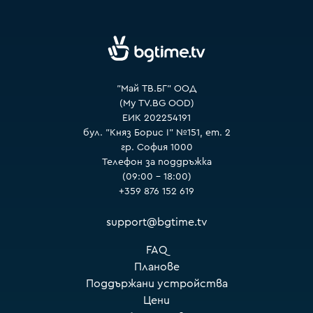
VOYO
"Май ТВ.БГ" ООД
(My TV.BG OOD)
ЕИК 202254191
бул. "Княз Борис I" №151, ет. 2
гр. София 1000
Телефон за поддръжка
(09:00 – 18:00)
+359 876 152 619
support@bgtime.tv
FAQ
Планове
Поддържани устройства
Цени