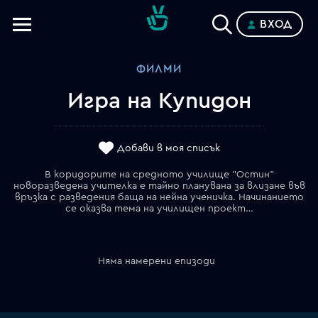
ВХОД
Телевизии
ФИЛМИ
Категории
Игра на Купидон
Планове
Добави в моя списък
В коридорите на средното училище "Остин"
новоразведена учителка e тайно планувана за влизане във
връзка с разведения баща на нейна ученичка. Начинанието
се оказва тема на училищен проект…
Няма намерени епизоди