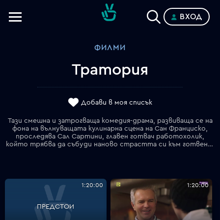
ВХОД
Телевизии
ФИЛМИ
Категории
Тратория
Планове
Добави в моя списък
Тази смешна и затрогваща комедия-драма, развиваща се на
фона на вълнуващата кулинарна сцена на Сан Франциско,
проследява Сал Сартини, главен готвач работохолик,
който трябва да събуди наново страстта си към готвенето и любовта, и да поправи връзката със сина си, ако не иска отново да изгуби всичко.
1:20:00
1:20:00
ПРЕДСТОИ