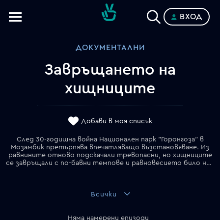
ВХОД
Телевизии
ДОКУМЕНТАЛНИ
Категории
Завръщането на
Планове
хищниците
Добави в моя списък
След 30-годишна война Национален парк "Горонгоза" в
Мозамбик претърпява впечатляващо възстановяване. Из
равнините отново подскачали тревопасни, но хищниците
се завръщали с по-бавни темпове и равновесието било нарушено _ досега.
Всички
Няма намерени епизоди