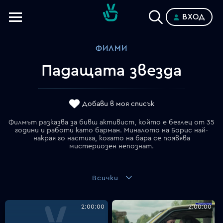
ВХОД
Телевизии
ФИЛМИ
Категории
Падащата звезда
Планове
Добави в моя списък
Филмът разказва за бивш активист, който е беглец от 35
години и работи като барман. Миналото на Борис най-
накрая го настига, когато на бара се появява
мистериозен непознат.
Всички
2:00:00
2:00:00