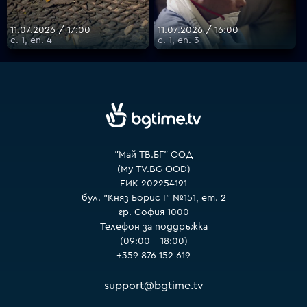
11.07.2026 / 17:00
11.07.2026 / 16:00
с. 1, еп. 4
с. 1, еп. 3
VOYO
"Май ТВ.БГ" ООД
(My TV.BG OOD)
ЕИК 202254191
бул. "Княз Борис I" №151, ет. 2
гр. София 1000
Телефон за поддръжка
(09:00 – 18:00)
+359 876 152 619
support@bgtime.tv