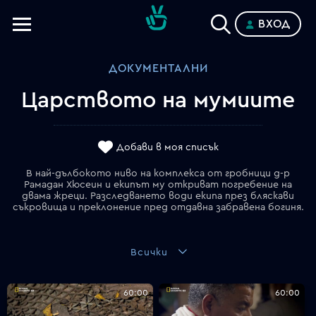
ВХОД
Телевизии
ДОКУМЕНТАЛНИ
Категории
Царството на мумиите
Планове
Добави в моя списък
В най-дълбокото ниво на комплекса от гробници д-р
Рамадан Хюсеин и екипът му откриват погребение на
двама жреци. Разследването води екипа през бляскави
съкровища и преклонение пред отдавна забравена богиня.
Всички
60:00
60:00