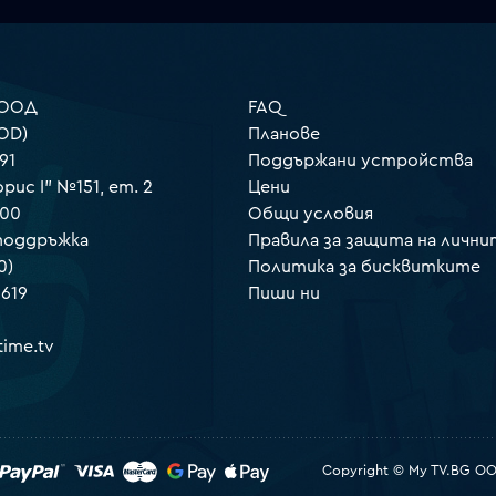
 ООД
FAQ
OD)
Планове
91
Поддържани устройства
орис I" №151, ет. 2
Цени
000
Общи условия
 поддръжка
Правила за защита на лични
0)
Политика за бисквитките
 619
Пиши ни
ime.tv
Copyright © My TV.BG OOD.