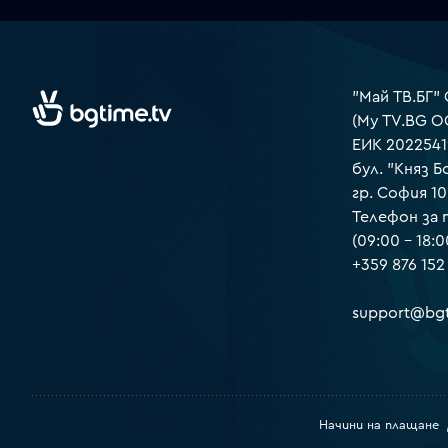
"Май ТВ.БГ"
(My TV.BG O
ЕИК 2022541
бул. "Княз Б
гр. София 1
Телефон за
(09:00 – 18:0
+359 876 152
support@bgt
Начини на плащане