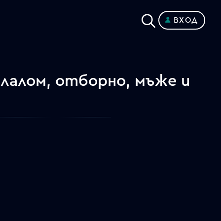
ВХОД
слалом, отборно, мъже и