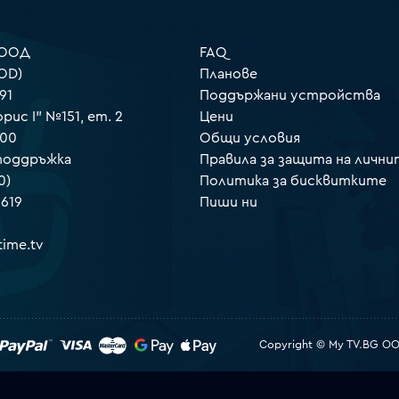
 ООД
FAQ
OD)
Планове
91
Поддържани устройства
орис I" №151, ет. 2
Цени
000
Общи условия
 поддръжка
Правила за защита на лични
0)
Политика за бисквитките
 619
Пиши ни
ime.tv
Copyright © My TV.BG OOD.