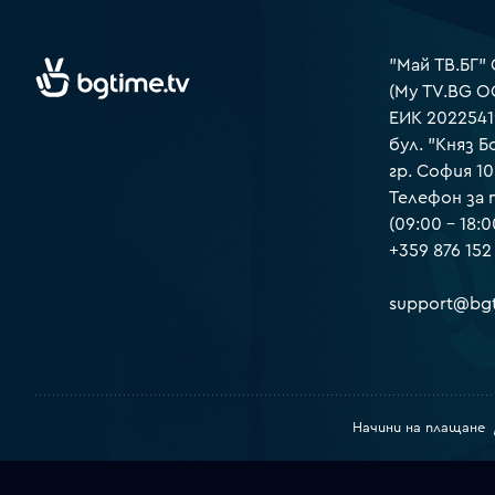
"Май ТВ.БГ"
(My TV.BG O
ЕИК 2022541
бул. "Княз Б
гр. София 1
Телефон за
(09:00 – 18:0
+359 876 152
support@bgt
Начини на плащане