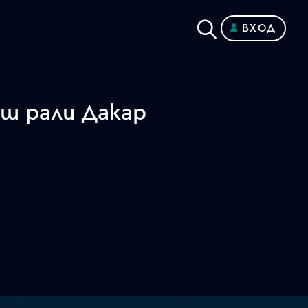
ВХОД
иш рали Дакар