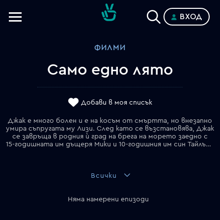
ВХОД
Телевизии
ФИЛМИ
Категории
Само едно лято
Планове
Добави в моя списък
Джак е много болен и е на косъм от смъртта, но внезапно
умира съпругата му Лизи. След като се възстановява, Джак
се завръща в родния ѝ град на брега на морето заедно с
15-годишната им дъщеря Мики и 10-годишния им син Тайлър. За да излекуват болката от непрежалимата загуба, тримата прекарат лятото в дома на Лизи от детството, който тя винаги е наричала "Дворецът".
Всички
Няма намерени епизоди