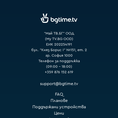
VOYO
"Май ТВ.БГ" ООД
(My TV.BG OOD)
ЕИК 202254191
бул. "Княз Борис I" №151, ет. 2
гр. София 1000
Телефон за поддръжка
(09:00 – 18:00)
+359 876 152 619
support@bgtime.tv
FAQ
Планове
Поддържани устройства
Цени