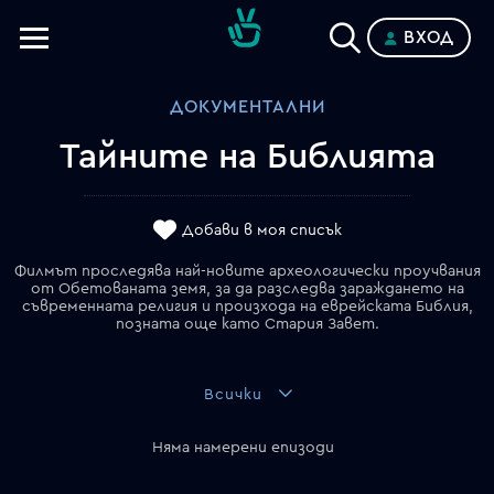
ВХОД
Телевизии
ДОКУМЕНТАЛНИ
Категории
Тайните на Библията
Планове
Добави в моя списък
Филмът проследява най-новите археологически проучвания
от Обетованата земя, за да разследва зараждането на
съвременната религия и произхода на еврейската Библия,
позната още като Стария Завет.
Всички
Няма намерени епизоди