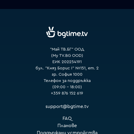
VOYO
"Май ТВ.БГ" ООД
(My TV.BG OOD)
ЕИК 202254191
бул. "Княз Борис I" №151, ет. 2
гр. София 1000
Телефон за поддръжка
(09:00 – 18:00)
+359 876 152 619
support@bgtime.tv
FAQ
Планове
Поддържани устройства