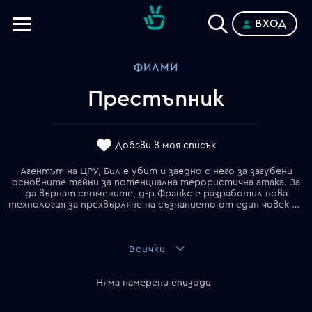
ВХОД
Телевизии
ФИЛМИ
Категории
Престъпник
Планове
Добави в моя списък
Агентът на ЦРУ, Бил е убит и заедно с него за загубени
основните тайни за потенциална терористична атака. За
да върнат спомените, д-р Франкс е разработил нова
технология за прехвърляне на съзнанието от един човек на друг.След смъртта на най-добрия агент от ЦРУ в отдела за тероризма, много опасен международен терорист е на свобода и никой не е достатъчно квалифициран, за да го спре. Агентите са изпражени пред тежката задача да го хванат, но без помоща на покойния им колега това е почти невъзможно. Тогава една странна идея се прокрадва в главите им. Те наемат най-добрия невролог и му възлагат задачата да сложи уменията и спомените на агента в мозъка на неуправновесен затворник. Те вярват, че използвайки неговия мозък в чуждо тяло ще успеят да разрешат случая и да хванат терориста, обаче мисията се оказва по-трудна от очакваното за престъпника. Това е история за едно тяло, два мозъка и една много опасна задача, почти непосилна... Дали един бивши затворник е най-подходящия човек за целта?
Всички
Няма намерени епизоди