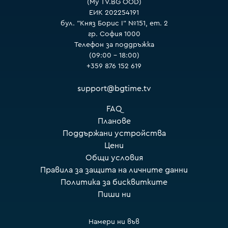
(My TV.BG OOD)
ЕИК 202254191
бул. "Княз Борис I" №151, ет. 2
гр. София 1000
Телефон за поддръжка
(09:00 – 18:00)
+359 876 152 619
support@bgtime.tv
FAQ
Планове
Поддържани устройства
Цени
Общи условия
Правила за защита на личните данни
Политика за бисквитките
Пиши ни
Намери ни във