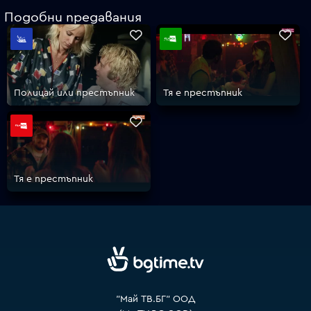
Подобни предавания
VOYO
Полицай или престъпник
Тя е престъпник
Тя е престъпник
"Май ТВ.БГ" ООД