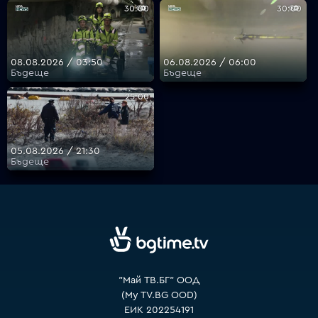
30:00
30:00
VOYO
08.08.2026 / 03:50
06.08.2026 / 06:00
Бъдеще
Бъдеще
25:00
05.08.2026 / 21:30
Бъдеще
"Май ТВ.БГ" ООД
(My TV.BG OOD)
ЕИК 202254191