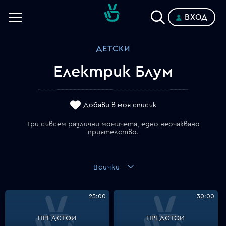
ВХОД
Телевизии
ДЕТСКИ
Категории
Електрик Блум
Планове
Добави в моя списък
Три съвсем различни момичета, едно неочаквано
приятелство.
Всички
25:00
30:00
ПРЕДСТОИ
ПРЕДСТОИ