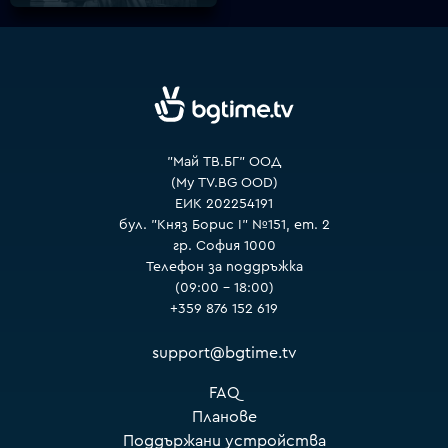
VOYO
"Май ТВ.БГ" ООД
(My TV.BG OOD)
ЕИК 202254191
бул. "Княз Борис I" №151, ет. 2
гр. София 1000
Телефон за поддръжка
(09:00 – 18:00)
+359 876 152 619
support@bgtime.tv
FAQ
Планове
Поддържани устройства