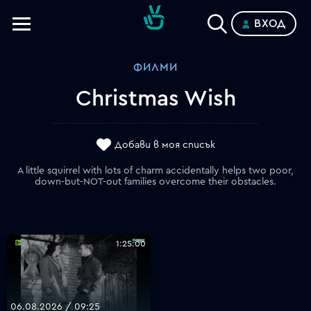
ВХОД
Телевизии
ФИЛМИ
Категории
Christmas Wish
Планове
Добави в моя списък
A little squirrel with lots of charm accidentally helps two poor,
down-but-NOT-out families overcome their obstacles.
1:25:00
06.08.2026 / 09:25