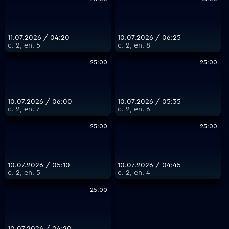
11.07.2026 / 04:20
10.07.2026 / 06:25
с. 2, еп. 5
с. 2, еп. 8
25:00
25:00
10.07.2026 / 06:00
10.07.2026 / 05:35
с. 2, еп. 7
с. 2, еп. 6
25:00
25:00
10.07.2026 / 05:10
10.07.2026 / 04:45
с. 2, еп. 5
с. 2, еп. 4
25:00
10.07.2026 / 04:20