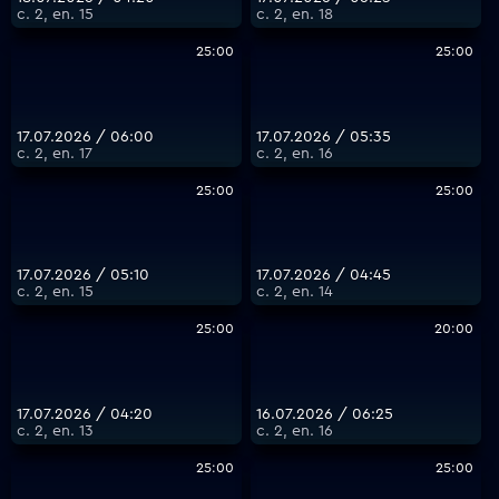
с. 2, еп. 15
с. 2, еп. 18
25:00
25:00
17.07.2026 / 06:00
17.07.2026 / 05:35
с. 2, еп. 17
с. 2, еп. 16
25:00
25:00
17.07.2026 / 05:10
17.07.2026 / 04:45
с. 2, еп. 15
с. 2, еп. 14
25:00
20:00
17.07.2026 / 04:20
16.07.2026 / 06:25
с. 2, еп. 13
с. 2, еп. 16
25:00
25:00