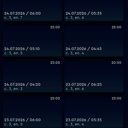
24.07.2026 / 06:00
24.07.2026 / 05:35
с. 3, еп. 7
с. 3, еп. 6
25:00
25:00
24.07.2026 / 05:10
24.07.2026 / 04:45
с. 3, еп. 5
с. 3, еп. 4
25:00
20:00
24.07.2026 / 04:20
23.07.2026 / 06:25
с. 3, еп. 3
с. 3, еп. 6
25:00
25:00
23.07.2026 / 06:00
23.07.2026 / 05:35
с. 3, еп. 5
с. 3, еп. 4