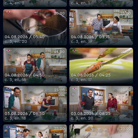
с. 4, еп. 2
с. 4, еп. 1
20:00
25:00
04.08.2026 / 05:40
04.08.2026 / 05:15
с. 3, еп. 20
с. 3, еп. 19
25:00
25:00
04.08.2026 / 04:50
04.08.2026 / 04:25
с. 3, еп. 18
с. 3, еп. 17
25:00
25:00
03.08.2026 / 06:50
03.08.2026 / 06:25
с. 3, еп. 18
с. 3, еп. 20
25:00
25:00