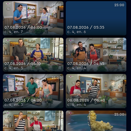
25:00
25:00
07.08.2026 / 06:00
07.08.2026 / 05:35
с. 4, еп. 7
с. 4, еп. 6
25:00
25:00
07.08.2026 / 05:10
07.08.2026 / 04:45
с. 4, еп. 5
с. 4, еп. 4
25:00
10:00
07.08.2026 / 04:20
06.08.2026 / 06:40
с. 4, еп. 3
с. 4, еп. 4
15:00
25:00