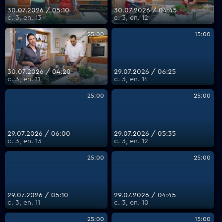
30.07.2026 / 05:10
30.07.2026 / 04:45
с. 3, еп. 13
с. 3, еп. 12
25:00
15:00
30.07.2026 / 04:20
29.07.2026 / 06:25
с. 3, еп. 11
с. 3, еп. 14
25:00
25:00
29.07.2026 / 06:00
29.07.2026 / 05:35
с. 3, еп. 13
с. 3, еп. 12
25:00
25:00
29.07.2026 / 05:10
29.07.2026 / 04:45
с. 3, еп. 11
с. 3, еп. 10
25:00
15:00