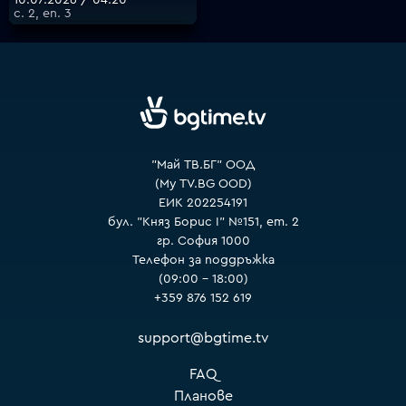
с. 2, еп. 3
"Май ТВ.БГ" ООД
(My TV.BG OOD)
ЕИК 202254191
бул. "Княз Борис I" №151, ет. 2
гр. София 1000
Телефон за поддръжка
(09:00 – 18:00)
+359 876 152 619
support@bgtime.tv
FAQ
Планове