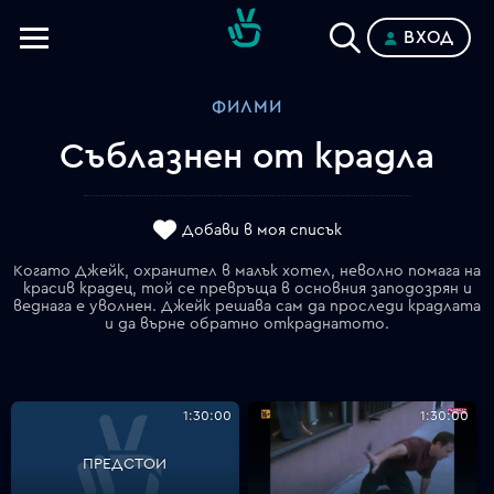
ВХОД
Телевизии
ФИЛМИ
Категории
Съблазнен от крадла
Планове
Добави в моя списък
Когато Джейк, охранител в малък хотел, неволно помага на
красив крадец, той се превръща в основния заподозрян и
веднага е уволнен. Джейк решава сам да проследи крадлата
и да върне обратно откраднатото.
1:30:00
1:30:00
ПРЕДСТОИ