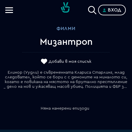
ВХОД
Телевизии
ФИЛМИ
Категории
Мизантроп
Планове
Добави в моя списък
Елинор (Уудли) е съвременната Клариса Старлинг, млад
следовател, който се бори с с демоните на миналото си,
когато е повикана на мястото на брутално престъпление
_ дело на нов и ужасяващ масов убиец. Полицията и ФБР започват отчаяно издирване в цялата страна, но са на всяка крачка, но са възпрепятствани от загадъчното и безпрецедентно поведение на убиеца. Въпреки относителната си неопитност, Елинор е въвлечена все по-дълбоко в случая, докато тя и колегите й осъзнават, че тя може би е единственият човек, който може да разбере нейната собствена измъчена психика. съзнанието на този изключителен убиец и да го изправи пред правосъдието.
Няма намерени епизоди