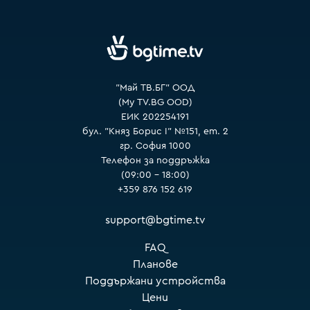
VOYO
"Май ТВ.БГ" ООД
(My TV.BG OOD)
ЕИК 202254191
бул. "Княз Борис I" №151, ет. 2
гр. София 1000
Телефон за поддръжка
(09:00 – 18:00)
+359 876 152 619
support@bgtime.tv
FAQ
Планове
Поддържани устройства
Цени