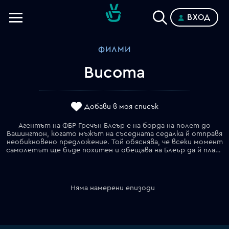
ВХОД
Телевизии
ФИЛМИ
Категории
Висота
Планове
Добави в моя списък
Агентът на ФБР Гречън Блеър е на борда на полет до
Вашингтон, когато мъжът на съседната седалка й отправя
необикновено предложение. Той обяснява, че всеки момент
самолетът ще бъде похитен и обещава на Блеър да й плати 75 милиона долара, ако успее да спаси живота му. Когато банда професионални крадци поемат контрол върху самолета, агентката разбира, че всичко това е истина…
Няма намерени епизоди