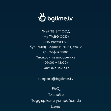
VOYO
"Май ТВ.БГ" ООД
(My TV.BG OOD)
ЕИК 202254191
бул. "Княз Борис I" №151, ет. 2
гр. София 1000
Телефон за поддръжка
(09:00 – 18:00)
+359 876 152 619
support@bgtime.tv
FAQ
Планове
Поддържани устройства
Цени