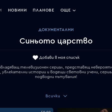
И
НОВИНИ
ПЛАНОВЕ
ОЩЕ
ДОКУМЕНТАЛНИ
Синьото царство
Добави в моя списък
авладяващ телевизионен сериал, представящ невероят
я, увлекателни истории и водещи световни учени, сери
подводни пътувания!
Всички