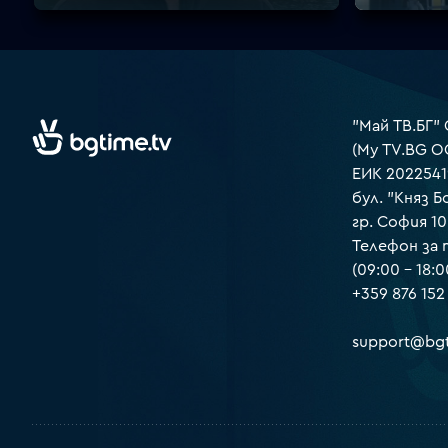
"Май ТВ.БГ"
(My TV.BG O
ЕИК 2022541
бул. "Княз Б
гр. София 1
Телефон за
(09:00 – 18:0
+359 876 152
support@bgt