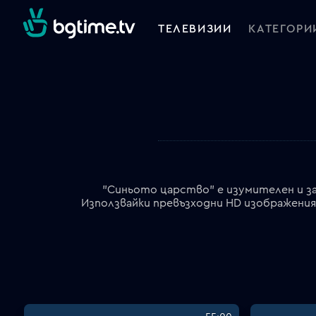
ТЕЛЕВИЗИИ
КАТЕГОРИ
"Синьото царство" е изумителен и з
Използвайки превъзходни HD изображени