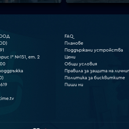
 ООД
FAQ
OD)
Планове
91
Поддържани устройства
орис I" №151, ет. 2
Цени
000
Общи условия
 поддръжка
Правила за защита на лични
0)
Политика за бисквитките
 619
Пиши ни
ime.tv