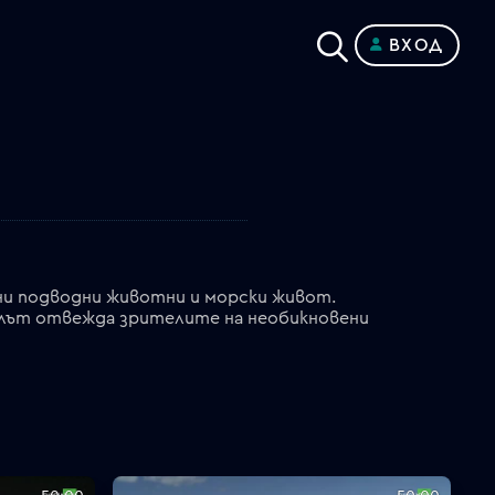
ВХОД
ни подводни животни и морски живот.
алът отвежда зрителите на необикновени