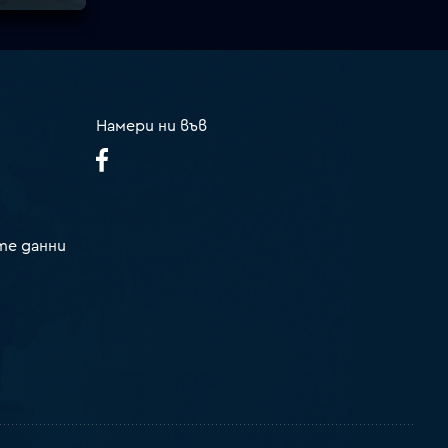
Намери ни във
те данни