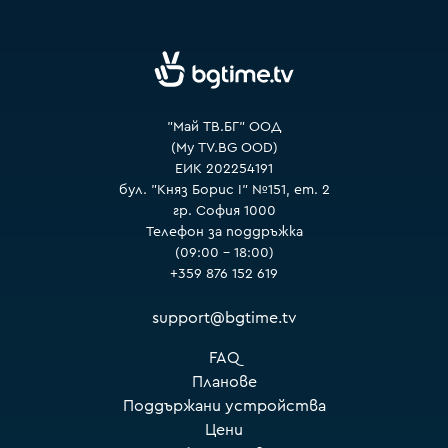
VOYO
"Май ТВ.БГ" ООД
(My TV.BG OOD)
ЕИК 202254191
бул. "Княз Борис I" №151, ет. 2
гр. София 1000
Телефон за поддръжка
(09:00 – 18:00)
+359 876 152 619
support@bgtime.tv
FAQ
Планове
Поддържани устройства
Цени