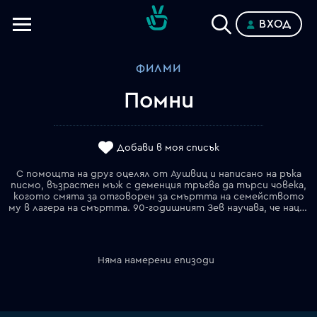
ВХОД
Телевизии
ФИЛМИ
Категории
Помни
Планове
Добави в моя списък
С помощта на друг оцелял от Аушвиц и написано на ръка
писмо, възрастен мъж с деменция тръгва да търси човека,
когото смята за отговорен за смъртта на семейството
му в лагера на смъртта. 90-годишният Зев научава, че нацист от охраната, виновен за смъртта на семейството му по време на войната, живее щастливо в Америка под чуждо име. Зев е решен да получи възмездие и да раздаде правосъдие…
Няма намерени епизоди