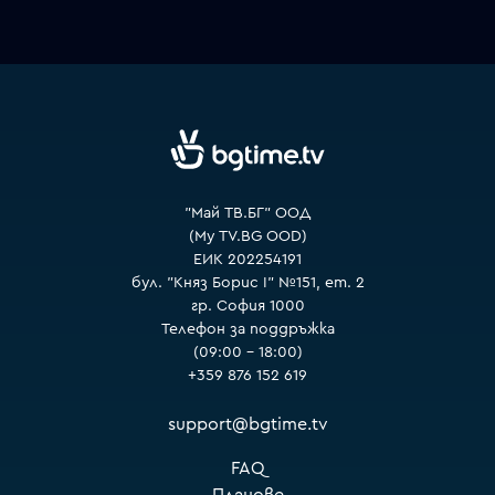
VOYO
"Май ТВ.БГ" ООД
(My TV.BG OOD)
ЕИК 202254191
бул. "Княз Борис I" №151, ет. 2
гр. София 1000
Телефон за поддръжка
(09:00 – 18:00)
+359 876 152 619
support@bgtime.tv
FAQ