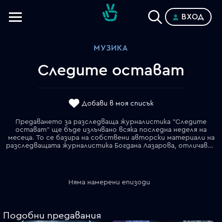
ВХОД
Телевизии
МУЗИКА
Категории
Следите остават
Планове
Добави в моя списък
Предаването за разследваща журналистика "Следите
остават" ще бъде излъчвано всяка последна неделя на
месеца. То се базира на собствени авторски материали на
разследващата журналистика Богдана Лазарова, отличавана с редица награди. Тя завършва българска и руска филология във ВТУ и се занимава с журналистика от 1991 г. Богдана Лазарова е автор на три книги с журналистически разследвания _ "Афера" (2006), "Държавна сигурност и изчезналите съкровища" (2010) и "Оня списък _ първият разгром на разузнаването" (2011). Вече две години, "Следите остават" представя разследвания, разработки по ключови казуси от обществения живот, показва скритата истина с факти и доказателства, проследявайки закононарушения, корупция и злоупотреби. До сега в предаването бяха проследявани следите на милиони, източени от НОИ за болнични; практики за имотни измами; как икономика за 140 млрд. се продава само за 6 милиарда; грабежите на най-големите приватизационни сделки като "Авиокомпания Балкан" и "Кремиковци"; украинци откраднали фирма на британски граждани в България с имоти за 3 млн. лв.; замърсяването от десетилетия в Монтанска област с арсен 10 пъти над нормата; бяха изобличени фирми в незаконно копаене на пясък и баластра в р. Марица, което подкопава основите на 11 моста. Разследванията за още действащи фирми на убити преди 20 години в гангстерската война престъпни босове и за рисковото състояние на стената на втория по големина язовир в България – "Огоста", влязоха в селекцията на фестивала за телевизионни и радио продукции PRIX EUROPA в Потсдам, Германия, под егидата на Европейския парламент. Предаването за язовир "Огоста" бе отличено и на наградите "Икономика на светло".
Няма намерени епизоди
Подобни предавания