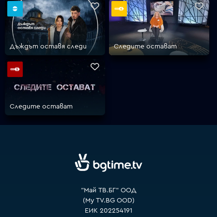
VOYO
Дъждът оставя следи
Следите остават
Следите остават
"Май ТВ.БГ" ООД
(My TV.BG OOD)
ЕИК 202254191