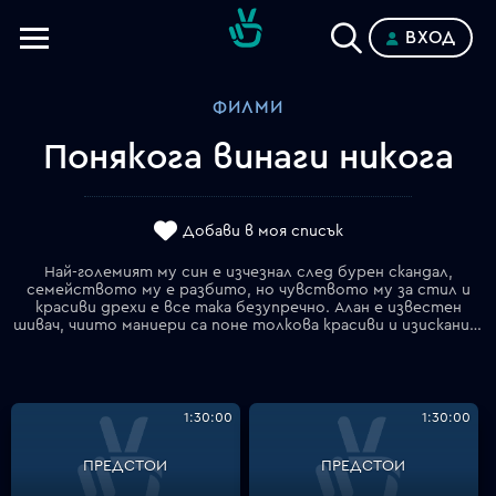
ВХОД
Телевизии
ФИЛМИ
Категории
Понякога винаги никога
Планове
Добави в моя списък
Най-големият му син е изчезнал след бурен скандал,
семейството му е разбито, но чувството му за стил и
красиви дрехи е все така безупречно. Алан e известен
шивач, чиито маниери са поне толкова красиви и изискани, колкото костюмите, които шие за своите претенциозни, богати клиенти. Той е прекарал години в търсене на изчезналия си най-голям син Майкъл, който е напуснал семейното огнище след скандал по време на особено ожесточена игра на скрабъл.
1:30:00
1:30:00
ПРЕДСТОИ
ПРЕДСТОИ