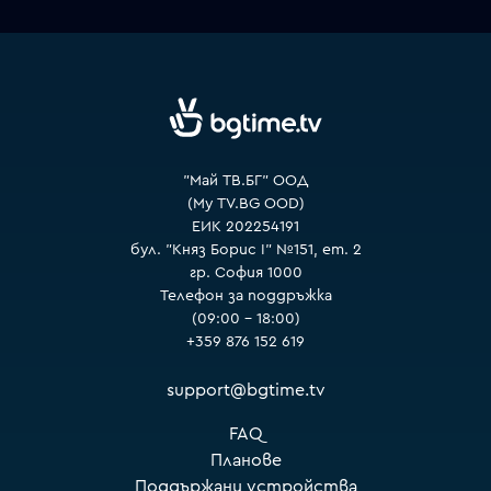
VOYO
"Май ТВ.БГ" ООД
(My TV.BG OOD)
ЕИК 202254191
бул. "Княз Борис I" №151, ет. 2
гр. София 1000
Телефон за поддръжка
(09:00 – 18:00)
+359 876 152 619
support@bgtime.tv
FAQ
Планове
Поддържани устройства