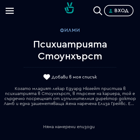
ВХОД
Телевизии
ФИЛМИ
Категории
Психиатрията
Планове
Стоунхърст
Добави в моя списък
Когато младият лекар Едуард Нюгейт пристига в
психиатрията в Стоунхърст, в търсене на кариера, той е
сърдечно посрещнат от изпълнителния директор доктор
Ламб и една зашеметяваща жена наречена Елиза Грейвс. Едуард е впечатлен от модерните методи за лечение на психично болните от доктор Ламб, докато поредица от необичайни случайности го води до ужасяващи разкрития за същността на утопичните идеи на Ламб и предела на собственото му съзнание. Вдъхновен от разказ на Едгар Алън По, Психиатрията Стоунхърст е история, в която нищо не е това, каквото изглежда.
Няма намерени епизоди