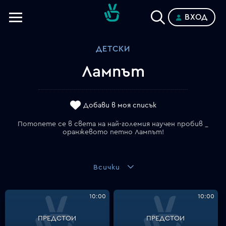
ВХОД
Телевизии
ДЕТСКИ
Категории
Лампът
Планове
Добави в моя списък
Потопете се в света на най-големия научен пробив _
оранжевото петно Лампът!
Всички
10:00
10:00
ПРЕДСТОИ
ПРЕДСТОИ