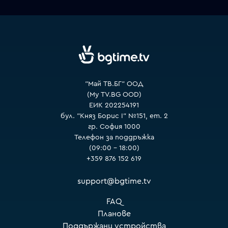
VOYO
"Май ТВ.БГ" ООД
(My TV.BG OOD)
ЕИК 202254191
бул. "Княз Борис I" №151, ет. 2
гр. София 1000
Телефон за поддръжка
(09:00 – 18:00)
+359 876 152 619
support@bgtime.tv
FAQ
Планове
Поддържани устройства