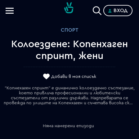
ВХОД
Телевизии
СПОРТ
Категории
Колоездене: Копенхаген
Планове
спринт, жени
Добави в моя списък
"Копнехаген спринт" е динамично колоездачно състезание,
което привлича професионални и любителски
състезатели от различни държави. Надпреварата се
провежда по улиците на Копенхаген и съчетава висока скорост, спортен дух и модерната велосипедна култура на града. Състезанието е известно с атрактивния си маршрут, отличната организация и големия интерес от страна на публиката. Освен спортно събитие, "Копнехаген спринт" популяризира активния начин на живот и устойчивия градски транспорт.
Няма намерени епизоди