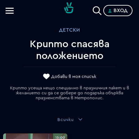
ВХОД
Телевизии
ДЕТСКИ
Категории
Крипто спасява
Планове
положението
Добави в моя списък
Крипто усеща нещо специално в празничния пакет и в
желанието си да се добере до подаръка обърква
празненствата в Метрополис.
Всички
15:00