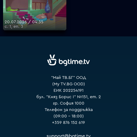
VOYO
20.07.2026 / 04:35
с. 1, еп. 3
"Май ТВ.БГ" ООД
(My TV.BG OOD)
ЕИК 202254191
бул. "Княз Борис I" №151, ет. 2
гр. София 1000
Телефон за поддръжка
(09:00 – 18:00)
+359 876 152 619
support@bgtime.tv