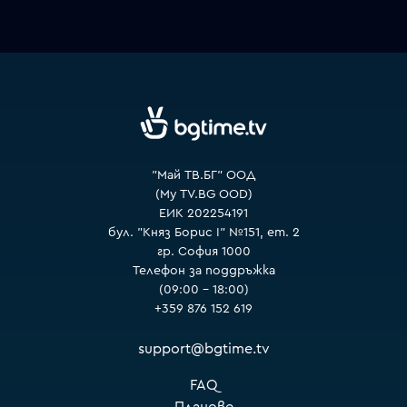
VOYO
"Май ТВ.БГ" ООД
(My TV.BG OOD)
ЕИК 202254191
бул. "Княз Борис I" №151, ет. 2
гр. София 1000
Телефон за поддръжка
(09:00 – 18:00)
+359 876 152 619
support@bgtime.tv
FAQ