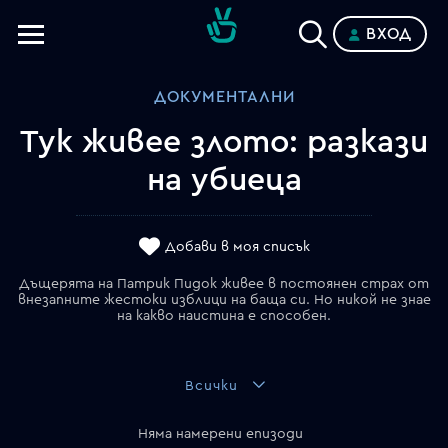
ВХОД
Телевизии
ДОКУМЕНТАЛНИ
Категории
Тук живее злото: разкази
Планове
на убиеца
Добави в моя списък
Дъщерята на Патрик Пидок живее в постоянен страх от
внезапните жестоки изблици на баща си. Но никой не знае
на какво наистина е способен.
Всички
Няма намерени епизоди