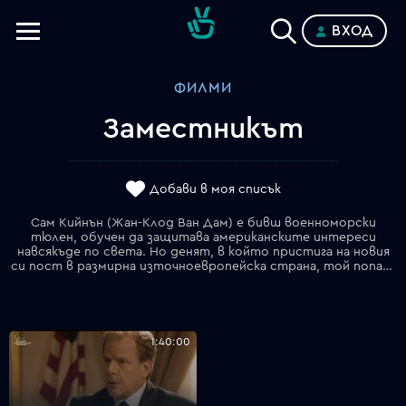
ВХОД
Телевизии
ФИЛМИ
Категории
Заместникът
Планове
Добави в моя списък
Сам Кийнън (Жан-Клод Ван Дам) е бивш военноморски
тюлен, обучен да защитава американските интереси
навсякъде по света. Но денят, в който пристига на новия
си пост в размирна източноевропейска страна, той попада насред кървав хаос. Тежко въоръжени бунтовници атакуват столицата, убиват американския посланик и заплашват да свалят новоизбрания президент и крехката демокрация. Кийнан бързо обезопасява американското посолство и осигурява убежище на президента, но оставен без подкрепление от американските сили, той трябва сам да открие как да спре размириците…
1:40:00