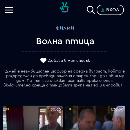
ВХОД
Телевизии
ФИЛМИ
Категории
Волна птица
Планове
Добави в моя списък
Джей е неамбициозен шофьор на средна възраст, който е
разпределен да превози палавия старец Хари до новия му
дом. По пътя ги очакват шантави приключения,
включително среща с танцовата група на Ред и импровизирана комедийна вечер. Пътуване, което ще представи и на двамата мъже нов поглед върху живота.
1:30:00
1:30:00