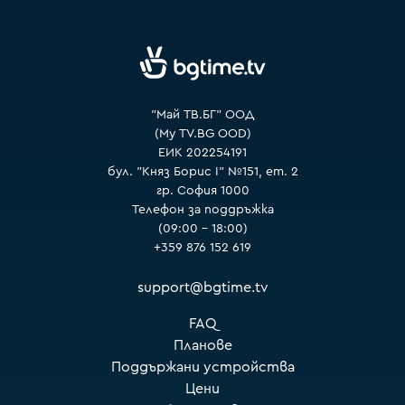
VOYO
"Май ТВ.БГ" ООД
(My TV.BG OOD)
ЕИК 202254191
бул. "Княз Борис I" №151, ет. 2
гр. София 1000
Телефон за поддръжка
(09:00 – 18:00)
+359 876 152 619
support@bgtime.tv
FAQ
Планове
Поддържани устройства
Цени