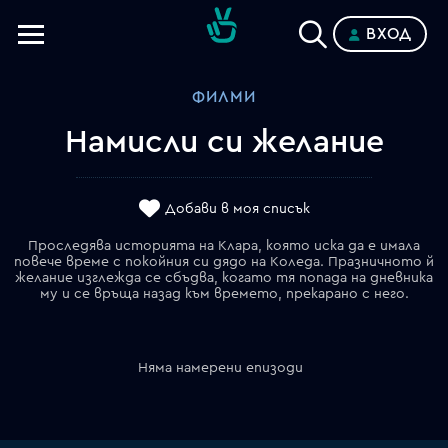
ВХОД
Телевизии
ФИЛМИ
Категории
Намисли си желание
Планове
Добави в моя списък
Проследява историята на Клара, която иска да е имала
повече време с покойния си дядо на Коледа. Празничното й
желание изглежда се сбъдва, когато тя попада на дневника
му и се връща назад към времето, прекарано с него.
Няма намерени епизоди