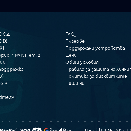
 ООД
FAQ
OD)
Планове
91
Поддържани устройства
орис I" №151, ет. 2
Цени
000
Общи условия
 поддръжка
Правила за защита на лични
0)
Политика за бисквитките
 619
Пиши ни
ime.tv
Copyright © My TV.BG OOD.