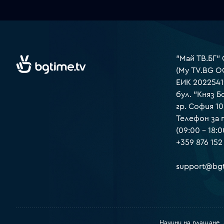
"Май ТВ.БГ"
(My TV.BG O
ЕИК 2022541
бул. "Княз Б
гр. София 1
Телефон за
(09:00 – 18:0
+359 876 152
support@bgt
Начини на плащане