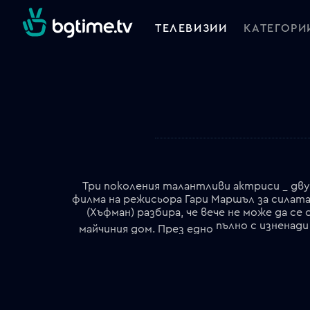
ТЕЛЕВИЗИИ
КАТЕГОРИ
Три поколения талантливи актриси _ дв
филма на режисьора Гари Маршъл за силат
(Хъфман) разбира, че вече не може да се 
пълно с изненади
майчиния дом. През едно