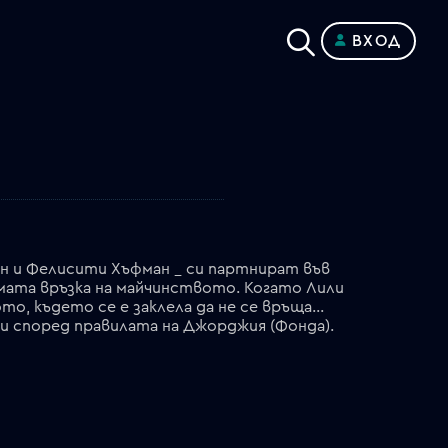
ВХОД
н и Фелисити Хъфман _ си партнират във
мата връзка на майчинството. Когато Лили
то, където се е заклела да не се връща...
 и според правилата на Джорджия (Фонда).