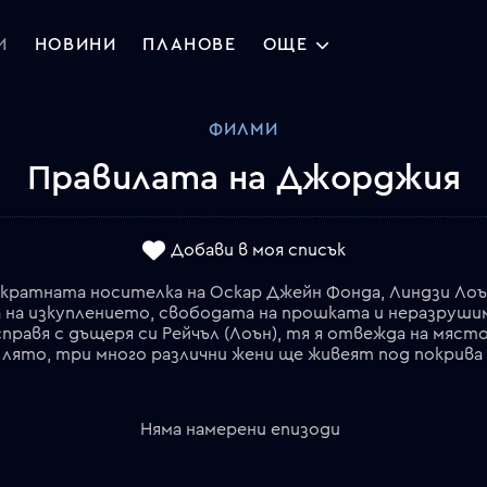
И
НОВИНИ
ПЛАНОВЕ
ОЩЕ
ФИЛМИ
Правилата на Джорджия
Добави в моя списък
укратната носителка на Оскар Джейн Фонда, Линдзи Лоъ
а на изкуплението, свободата на прошката и неразруши
справя с дъщеря си Рейчъл (Лоън), тя я отвежда на място
 лято, три много различни жени ще живеят под покрива
Няма намерени епизоди