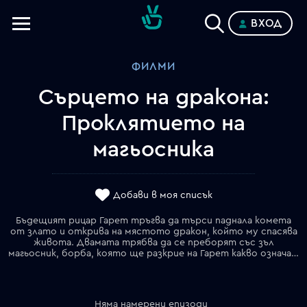
ВХОД
Телевизии
ФИЛМИ
Категории
Сърцето на дракона:
Планове
Проклятието на
магьосника
Добави в моя списък
Бъдещият рицар Гарет тръгва да търси паднала комета
от злато и открива на мястото дракон, който му спасява
живота. Двамата трябва да се преборят със зъл
магьосник, борба, която ще разкрие на Гарет какво означава да станеш истински рицар.
Няма намерени епизоди