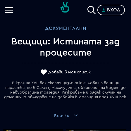
ВХОД
Телевизии
ДОКУМЕНТАЛНИ
Категории
Вещици: Истината зад
Планове
процесите
Добави в моя списък
В края на XVII век скептицизмът към лова на вещици
нараства, но в Салем, Масачузетс, обвиненията водят до
невъобразима трагедия. Разкриваме и рядък случай на
демонично обладаване на девойка в Ирландия през XVIII век.
Всички