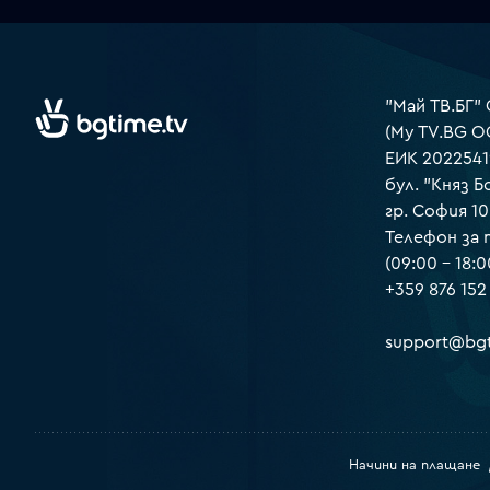
"Май ТВ.БГ"
(My TV.BG O
ЕИК 2022541
бул. "Княз Б
гр. София 1
Телефон за
(09:00 – 18:0
+359 876 152
support@bgt
Начини на плащане