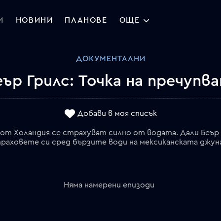
И
НОВИНИ
ПЛАНОВЕ
ОЩЕ
ДОКУМЕНТАЛНИ
еър Грилс: Точка на пречупва
Добави в моя списък
р от Холандия се страхуват силно от водата. Дали Беър
раховете си сред бързите води на мексиканската джун
Няма намерени епизоди