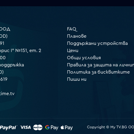
 ООД
FAQ
OD)
Планове
91
Поддържани устройства
орис I" №151, ет. 2
Цени
000
Общи условия
 поддръжка
Правила за защита на лични
0)
Политика за бисквитките
 619
Пиши ни
ime.tv
Copyright © My TV.BG OOD.