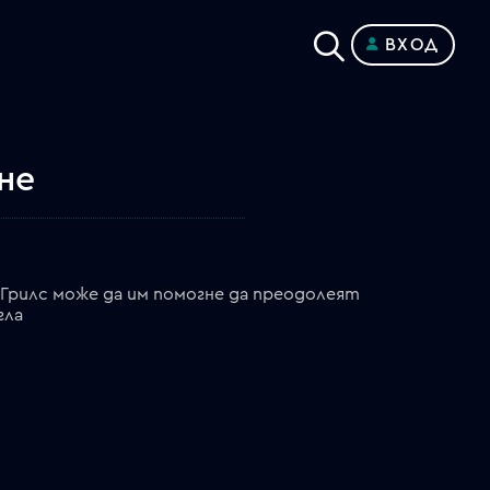
ВХОД
не
 Грилс може да им помогне да преодолеят
гла