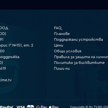
 ООД
FAQ
OD)
Планове
91
Поддържани устройства
орис I" №151, ет. 2
Цени
000
Общи условия
 поддръжка
Правила за защита на лични
0)
Политика за бисквитките
 619
Пиши ни
ime.tv
Copyright © My TV.BG OOD.