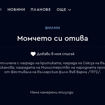
И
НОВИНИ
ПЛАНОВЕ
ОЩЕ
ФИЛМИ
Момчето си отива
Добави в моя списък
личена с награди на критиката; награда на Съюза на бъ
 Коканова; наградата на Министерство на народната пр
от Фестивала на българския филм във Варна /1972/.
Няма намерени епизоди