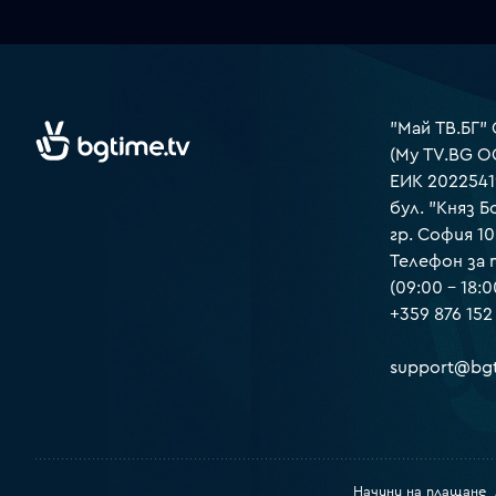
"Май ТВ.БГ"
(My TV.BG O
ЕИК 2022541
бул. "Княз Б
гр. София 1
Телефон за
(09:00 – 18:0
+359 876 152
support@bgt
Начини на плащане