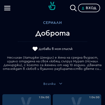
ВХОД
Телевизии
СЕРИАЛИ
Категории
Доброта
Планове
Добави в моя списък
Неслихан (Хатидже Шендил) е жена на средна възраст,
изцяло отдадена на своя любящ съпруг Мурат (Исмаил
Демирджи), с когото са женени от над 10 години. Двамата
отглеждат в любов и взаимно разбирателство двете си деца – Бату и Нехир, а Мурат се е издигнал до поста на изпълнителен директор в семейния холдинг, начело на който е тъща му Шахика. Животът на Неслихан е като в приказка, но в действителност тя живее в замък, построен върху пясък… От години Мурат изневерява на съпругата си с младата и привлекателна художничка Дамла (Сера Кутлубей), чийто живот е белязан от дълбоки емоционални травми от детството… Докато Мурат приема отношенията си с Дамла като неангажираща авантюра с цел забавление, тя буквално се обсебва от него и крои планове как да го получи единствено и само за себе си. За да измести "съпругата" от сърцето на любимия си, както и от собствения ѝ дом, Дамла започва да следи Неслихан в социалните мрежи и да проучва ежедневието ѝ. Един ден, докато е в сауната на спортния клуб, който посещава, на Неслихан ѝ прилошава, а на помощ ѝ се притичва непознатата за нея Дамла. Вследствие на проявената "доброта", двете бързо се сближават, а скоро Неслихан узнава "тайната" на своята нова "приятелка" – а именно, че има връзка с женен мъж. Преследвана от тъмни сенки в миналото, свързани с починалата ѝ сестра, която е посегнала на живота си, след като е разбрала, че човекът, когото обича, е семеен, Неслихан решава да помогне на Дамла да се събере с мъжа, в когото е влюбена. Това, което обаче тя дори не подозира, е, че е попаднала в коварния капан на Дамла и че нейният любим всъщност е собственият ѝ съпруг.
Всички
1:04:00
1:04:00