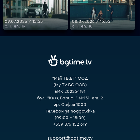
09.07.2026 / 15:55
08.07.2026 / 15:55
с. 1, еп. 19
с. 1, еп. 18
"Май ТВ.БГ" ООД
(My TV.BG OOD)
ЕИК 202254191
бул. "Княз Борис I" №151, ет. 2
гр. София 1000
Телефон за поддръжка
(09:00 – 18:00)
+359 876 152 619
support@bgtime.tv