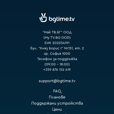
VOYO
"Май ТВ.БГ" ООД
(My TV.BG OOD)
ЕИК 202254191
бул. "Княз Борис I" №151, ет. 2
гр. София 1000
Телефон за поддръжка
(09:00 – 18:00)
+359 876 152 619
support@bgtime.tv
FAQ
Планове
Поддържани устройства
Цени