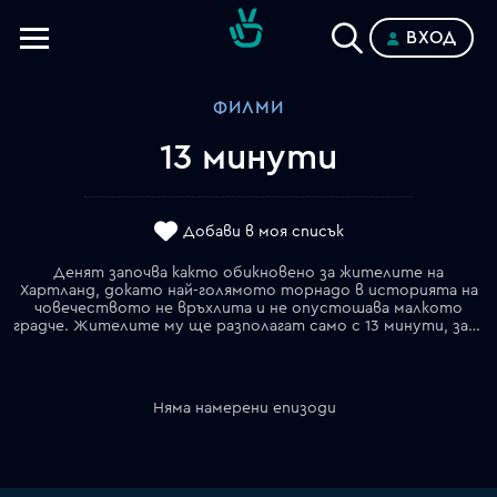
ВХОД
Телевизии
ФИЛМИ
Категории
13 минути
Планове
Добави в моя списък
Денят започва както обикновено за жителите на
Хартланд, докато най-голямото торнадо в историята на
човечеството не връхлита и не опустошава малкото
градче. Жителите му ще разполагат само с 13 минути, за да стигнат до безопасно убежище.
Няма намерени епизоди