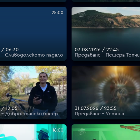
25:00
 / 06:30
03.08.2026 / 22:45
 - Сливодолското падало
Предаване - Пещера Топчи
25:00
 / 12:05
31.07.2026 / 23:55
 - Добростански бисер
Предаване - Устина
18:00