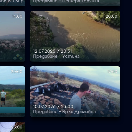
овичи вир
Предаване - Пещера Топчика
14:00
20:00
12.07.2026 / 20:31
Предаване - Устина
20:00
17:00
10.07.2026 / 23:00
Предаване - Връх Драгойна
25:00