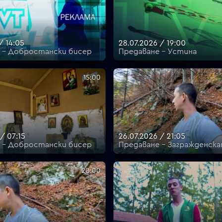
/ 14:05
28.07.2026 / 19:00
 - Добростански бисер
Предаване - Устина
15:00
/ 07:15
26.07.2026 / 21:05
 - Добростански бисер
Предаване - Загражденск
20:00