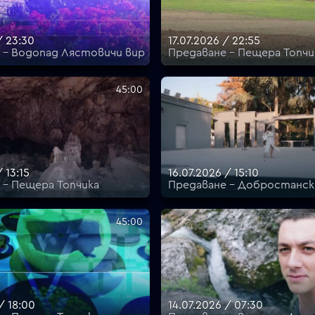
/ 23:30
17.07.2026 / 22:55
 - Водопад Лястовичи вир
Предаване - Пещера Топчи
45:00
/ 13:15
16.07.2026 / 15:10
 - Пещера Топчика
Предаване - Добростанск
45:00
/ 18:00
14.07.2026 / 07:30