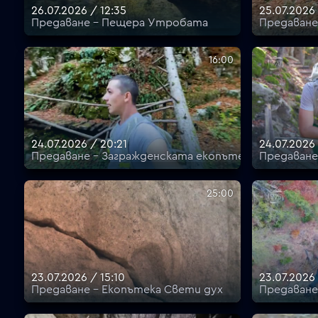
26.07.2026 / 12:35
25.07.2026
Предаване - Пещера Утробата
Предаване
16:00
24.07.2026 / 20:21
24.07.2026
Предаване - Загражденската екопътека
Предаване
25:00
23.07.2026 / 15:10
23.07.2026
Предаване - Екопътека Свети дух
Предаване