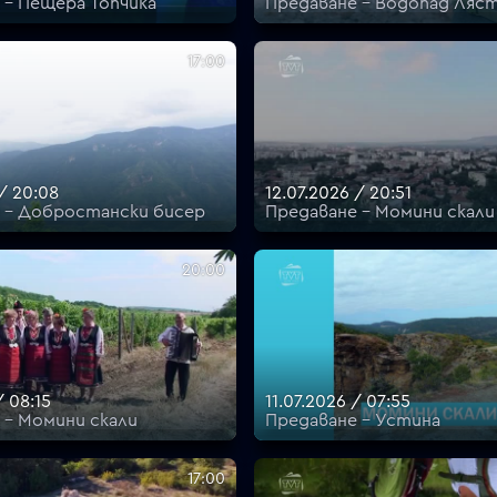
 - Пещера Топчика
Предаване - Водопад Ляст
17:00
 / 20:08
12.07.2026 / 20:51
 - Добростански бисер
Предаване - Момини скали
20:00
/ 08:15
11.07.2026 / 07:55
 - Момини скали
Предаване - Устина
17:00