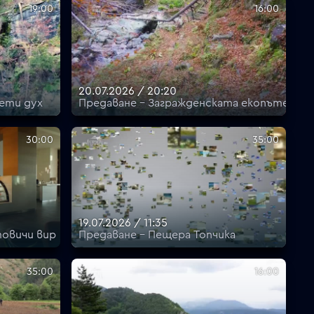
19:00
16:00
20.07.2026 / 20:20
ети дух
Предаване - Загражденската екопътека
30:00
35:00
19.07.2026 / 11:35
овичи вир
Предаване - Пещера Топчика
35:00
16:00