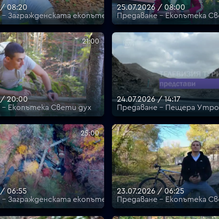
 / 08:20
25.07.2026 / 08:00
 - Загражденската екопътека
Предаване - Екопътека Св
21:00
 / 20:00
24.07.2026 / 14:17
 - Екопътека Свети дух
Предаване - Пещера Утр
25:00
 / 06:55
23.07.2026 / 06:25
 - Загражденската екопътека
Предаване - Екопътека Св