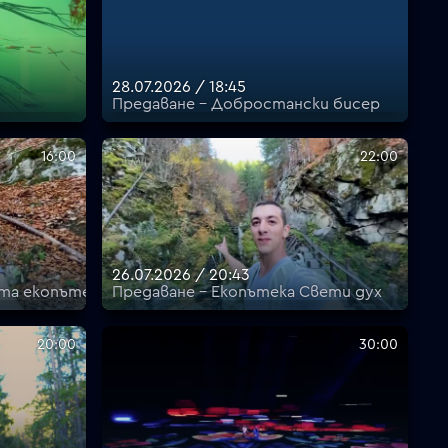
28.07.2026 / 18:45
Предаване - Добростански бисер
16:00
22:00
26.07.2026 / 20:43
ата екопътека
Предаване - Екопътека Свети дух
20:00
30:00