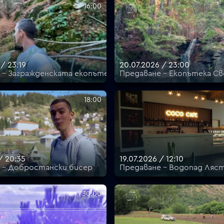
16:00
/ 23:19
20.07.2026 / 23:00
 - Загражденската екопътека
Предаване - Екопътека Св
18:00
/ 20:35
19.07.2026 / 12:10
 - Добростански бисер
Предаване - Водопад Ляст
30:00