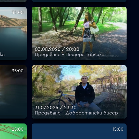
35:00
35:00
03.08.2026 / 20:00
ка
Предаване - Пещера Топчика
35:00
25:00
31.07.2026 / 23:30
Предаване - Добростански бисер
25:00
15:00