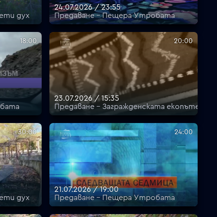
24.07.2026 / 23:55
ети дух
Предаване - Пещера Утробата
18:00
20:00
23.07.2026 / 15:35
обата
Предаване - Загражденската екопътека
30:00
24:00
21.07.2026 / 19:00
ети дух
Предаване - Пещера Утробата