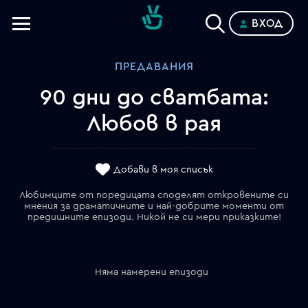
ВХОД
Телевизии
ПРЕДАВАНИЯ
Категории
90 дни до сватбата:
Планове
Любов в рая
Добави в моя списък
Любимците от поредицата споделят откровените си
мнения за драматичните и най-добрите моменти от
предишните епизоди. Никой не си мери приказките!
Няма намерени епизоди