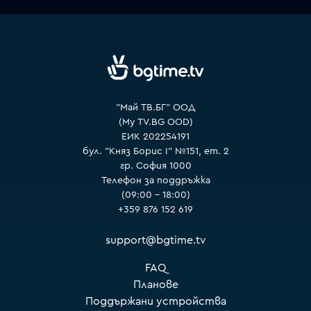
VOYO
"Май ТВ.БГ" ООД
(My TV.BG OOD)
ЕИК 202254191
бул. "Княз Борис I" №151, ет. 2
гр. София 1000
Телефон за поддръжка
(09:00 – 18:00)
+359 876 152 619
support@bgtime.tv
FAQ
Планове
Поддържани устройства