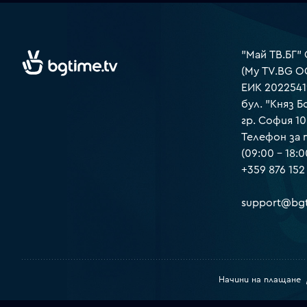
"Май ТВ.БГ"
(My TV.BG O
ЕИК 2022541
бул. "Княз Б
гр. София 1
Телефон за
(09:00 – 18:0
+359 876 152
support@bgt
Начини на плащане