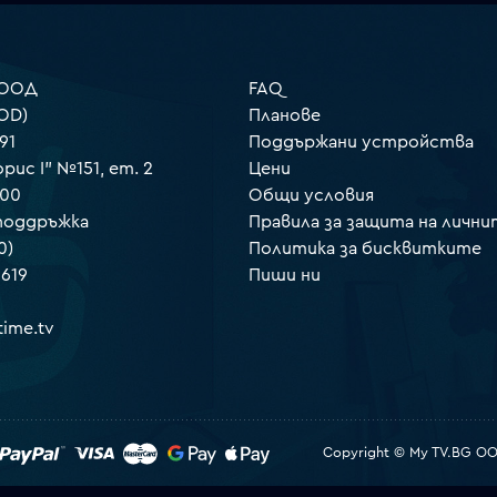
 ООД
FAQ
OD)
Планове
91
Поддържани устройства
орис I" №151, ет. 2
Цени
000
Общи условия
 поддръжка
Правила за защита на лични
0)
Политика за бисквитките
 619
Пиши ни
ime.tv
Copyright © My TV.BG OOD.