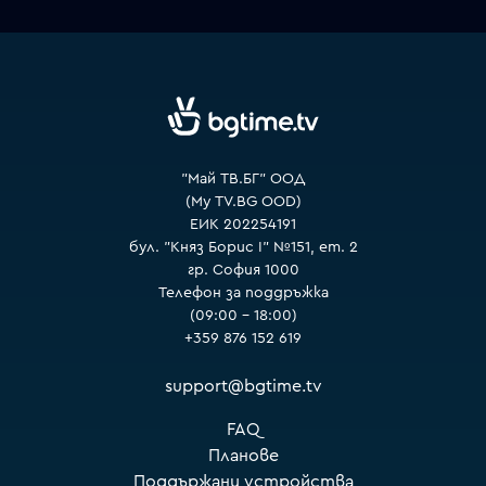
VOYO
"Май ТВ.БГ" ООД
(My TV.BG OOD)
ЕИК 202254191
бул. "Княз Борис I" №151, ет. 2
гр. София 1000
Телефон за поддръжка
(09:00 – 18:00)
+359 876 152 619
support@bgtime.tv
FAQ
Планове
Поддържани устройства