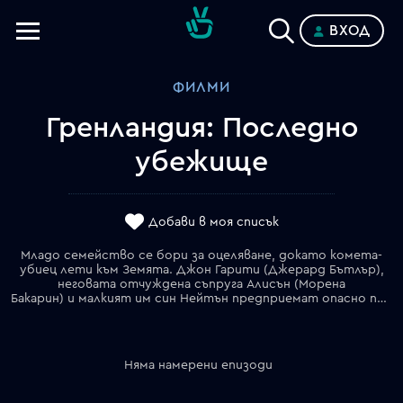
ВХОД
Телевизии
ФИЛМИ
Категории
Гренландия: Последно
Планове
убежище
Добави в моя списък
Младо семейство се бори за оцеляване, докато комета-
убиец лети към Земята. Джон Гарити (Джерард Бътлър),
неговата отчуждена съпруга Алисън (Морена
Бакарин) и малкият им син Нейтън предприемат опасно пътуване към единствената си надежда за спасение. Докато се борят с ужасяващите последици от падащи фрагменти на кометата, нарастващата паника и беззаконие около тях, Гарити се сблъскват едновременно с най-доброто и най-лошото, заложено в човека. Глобалният апокалипсис е близо до своята кулминация и те ще трябва да направят последен отчаян опит да стигнат навреме до последното оцеляло убежище в далечна Гренландия.
Няма намерени епизоди