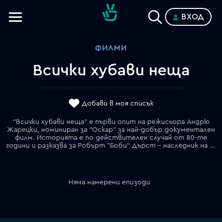
ВХОД
Телевизии
ФИЛМИ
Категории
Всички хубави неща
Планове
Добави в моя списък
"Всички хубави неща" е първи опит на режисьора Андрю
Жарецки, номиниран за "Оскар" за най-добър документален
филм. Историята е по действителен случай от 80-те
години и разказва за Робърт "Боби" Дърст – наследник на нюйоркски магнат на недвижими имоти; неговото запознанство, съвместен живот и по-късно мистериозно изчезване на съпругата му Катлийн МакКормак. Боби е набелязан за "черната овца" на заможното си и влиятелно семейство, управляващо голяма част от централен Ню Йорк. Неспособен нито да угоди на своя властен баща, нито да му се противопостави напълно, животът на Дейвид се променя след срещата му с красивата, но непасващата в обществената му среда Кейти (в ролята Кирстен Дънст). "Всички хубави неща" е първи опит на режисьора Андрю Жарецки, номиниран за "Оскар" за най-добър документален филм. Историята е по действителен случай от 80-те години и разказва за Робърт "Боби" Дърст – наследник на нюйоркски магнат на недвижими имоти; неговото запознанство, съвместен живот и по-късно мистериозно изчезване на съпругата му Катлийн МакКормак. Боби е набелязан за "черната овца" на заможното си и влиятелно семейство, управляващо голяма част от централен Ню Йорк. Неспособен нито да угоди на своя властен баща, нито да му се противопостави напълно, животът на Дейвид се променя след срещата му с красивата, но непасващата в обществената му среда Кейти (в ролята Кирстен Дънст).
Няма намерени епизоди