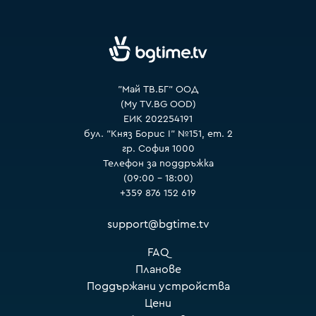
VOYO
"Май ТВ.БГ" ООД
(My TV.BG OOD)
ЕИК 202254191
бул. "Княз Борис I" №151, ет. 2
гр. София 1000
Телефон за поддръжка
(09:00 – 18:00)
+359 876 152 619
support@bgtime.tv
FAQ
Планове
Поддържани устройства
Цени