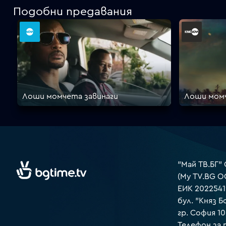
Подобни предавания
Лоши момчета завинаги
Лоши момч
"Май ТВ.БГ"
(My TV.BG O
ЕИК 2022541
бул. "Княз Б
гр. София 1
Телефон за