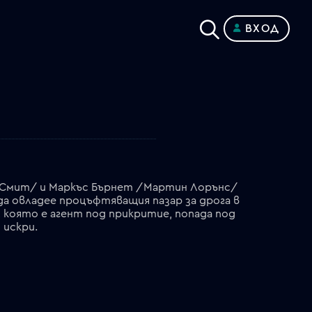
ВХОД
л Смит/ и Маркъс Бърнет /Мартин Лорънс/
а овладее процъфтяващия пазар за дрога в
, която е агент под прикритие, попада под
 искри.