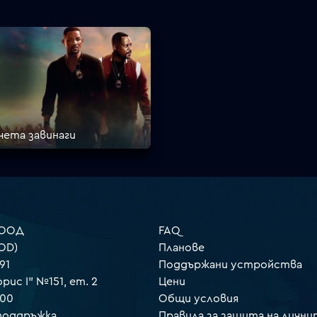
ета завинаги
 ООД
FAQ
OD)
Планове
91
Поддържани устройства
орис I" №151, ет. 2
Цени
000
Общи условия
 поддръжка
Правила за защита на лични