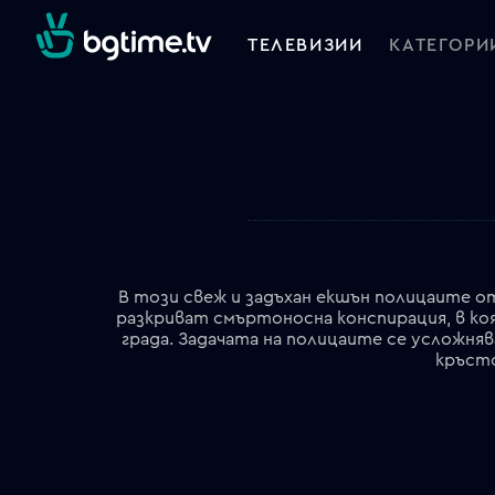
ТЕЛЕВИЗИИ
КАТЕГОРИ
В този свеж и задъхан екшън полицаите 
разкриват смъртоносна конспирация, в ко
града. Задачата на полицаите се усложняв
кръсто