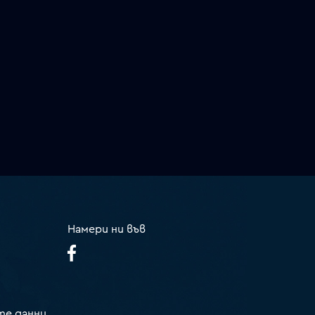
Намери ни във
те данни