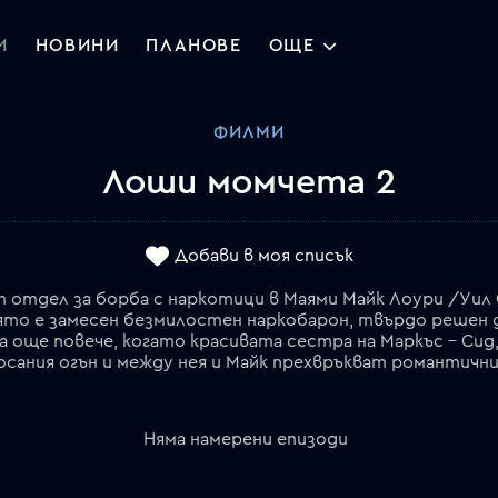
И
НОВИНИ
ПЛАНОВЕ
ОЩЕ
ФИЛМИ
Лоши момчета 2
Добави в моя списък
от отдел за борба с наркотици в Маями Майк Лоури /Уи
ято е замесен безмилостен наркобарон, твърдо решен д
а още повече, когато красивата сестра на Маркъс – Сид
сания огън и между нея и Майк прехвръкват романтични
Няма намерени епизоди