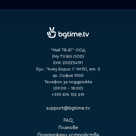
VOYO
"Май ТВ.БГ" ООД
(My TV.BG OOD)
ЕИК 202254191
бул. "Княз Борис I" №151, ет. 2
гр. София 1000
Телефон за поддръжка
(09:00 – 18:00)
+359 876 152 619
support@bgtime.tv
FAQ
Планове
Поддържани устройства