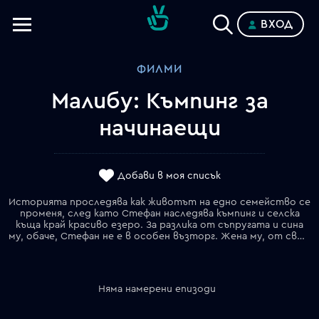
ВХОД
Телевизии
ФИЛМИ
Категории
Малибу: Къмпинг за
Планове
начинаещи
Добави в моя списък
Историята проследява как животът на едно семейство се
променя, след като Стефан наследява къмпинг и селска
къща край красиво езеро. За разлика от съпругата и сина
му, обаче, Стефан не е в особен възторг. Жена му, от своя страна, смята, че това е точното място, на което тя и семейството ѝ могат да преживеят нови възможности, които животът им предлага.
Няма намерени епизоди