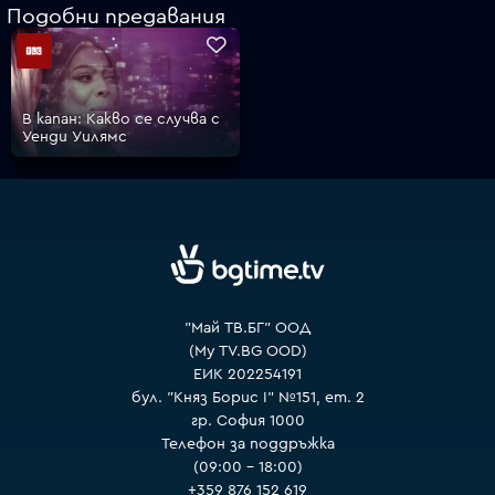
Подобни предавания
VOYO
В капан: Какво се случва с
Уенди Уилямс
"Май ТВ.БГ" ООД
(My TV.BG OOD)
ЕИК 202254191
бул. "Княз Борис I" №151, ет. 2
гр. София 1000
Телефон за поддръжка
(09:00 – 18:00)
+359 876 152 619