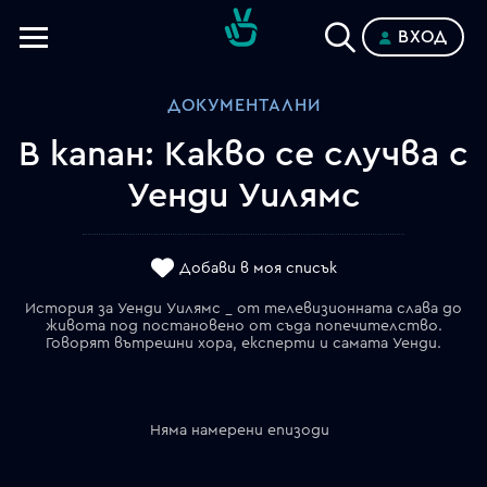
ВХОД
Телевизии
ДОКУМЕНТАЛНИ
Категории
В капан: Какво се случва с
Планове
Уенди Уилямс
Добави в моя списък
История за Уенди Уилямс _ от телевизионната слава до
живота под постановено от съда попечителство.
Говорят вътрешни хора, експерти и самата Уенди.
Няма намерени епизоди