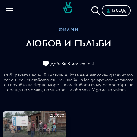
ВХОД
Телевизии
ФИЛМИ
Категории
ЛЮБОВ И ГЪЛЪБИ
Планове
Добави в моя списък
Сибирякът Василий Кузякин никога не е напускал далечното
село и семейството си. Заминава на юг да прекара лятната
си почивка на Черно море и там животът му се преобръща
– среща нов свят, нови хора и любовта. У дома го чакат жена, деца и неговата страст – гълъбите. Новата ми любима – Раиса Захаровна, се влюбва във Вася и в увлечението му по любимите птици. Почивката свършва, но Вася се завръща не в родното си село, а в дома на Раиса. Младият мъж започва друг живот, необичаен и интересен. Въпреки удобствата, все пак не си е у дома, където са Надя, децата и...гълъбите.
2:00:00