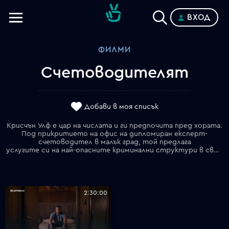
ВХОД
Телевизии
ФИЛМИ
Категории
Счетоводителят
Планове
Добави в моя списък
Крисчън Улф е цар на числата и ги предпочита пред хората.
Под прикритието на офис на дипломиран експерт-
счетоводител в малък град, той предлага
услугите си на най-опасните криминални структури в света. Криминалният отдел на Министерството на финансите обаче, воден от Рей Кинг, започва да души наоколо и Крисчън се заема с легален клиент _ високотехнологична компания в сферата на роботиката, в която счетоводителят е забелязал несъответствие за милиони долари в сметките. Крисчън анализира документите и се доближава до истината, но едновременно с това започват да умират хора...
2:30:00