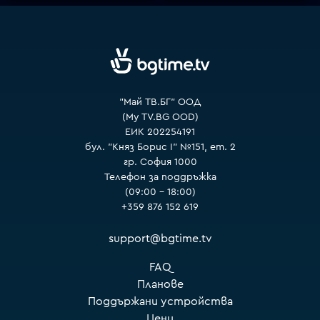
VOYO
"Май ТВ.БГ" ООД
(My TV.BG OOD)
ЕИК 202254191
бул. "Княз Борис I" №151, ет. 2
гр. София 1000
Телефон за поддръжка
(09:00 – 18:00)
+359 876 152 619
support@bgtime.tv
FAQ
Планове
Поддържани устройства
Цени